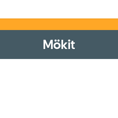
ård
Mökit