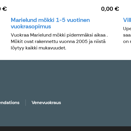
0 €
0,00 €
Marielund mökki 1-5 vuotinen
Vi
vuokrasopimus
Upe
Vuokraa Marielund mökki pidemmäksi aikaa .
saa
Mökit ovat rakennettu vuonna 2005 ja niistä
on 
löytyy kaikki mukavuudet.
endations
Venevuokraus