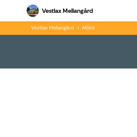
Vestlax Mellang
Vestlax Mellangård
Vestlax Mellangård
Mökit