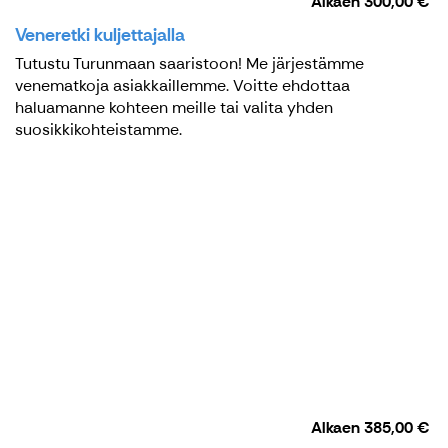
Alkaen
300,00 €
Veneretki kuljettajalla
Tutustu Turunmaan saaristoon! Me järjestämme
venematkoja asiakkaillemme. Voitte ehdottaa
haluamanne kohteen meille tai valita yhden
suosikkikohteistamme.
Alkaen
385,00 €