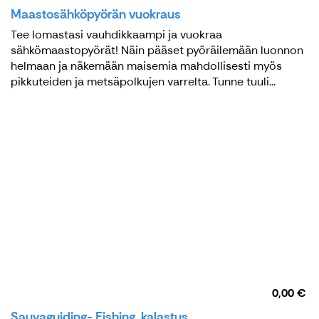
Maastosähköpyörän vuokraus
Tee lomastasi vauhdikkaampi ja vuokraa
sähkömaastopyörät! Näin pääset pyöräilemään luonnon
helmaan ja näkemään maisemia mahdollisesti myös
pikkuteiden ja metsäpolkujen varrelta. Tunne tuuli...
0,00 €
Sauvaguiding- Fishing, kalastus