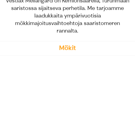
Vestlax Mellangård on Kemiönsaarella, Turunmaan
saristossa sijaitseva perhetila. Me tarjoamme
laadukkaita ympärivuotisia
mökkimajoitusvaihtoehtoja saaristomeren
rannalta.
Mökit
Tervetuloa Vestlax