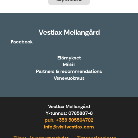
Vestlax Mellangård
Facebook
Elämykset
Mökit
Partners & recommendations
Venevuokraus
Vestlax Mellangård
Y-tunnus: 0785887-8
puh. +358 505564702
info@visitvestlax.com