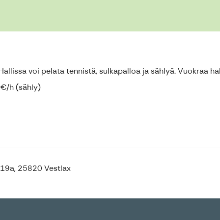
allissa voi pelata tennistä, sulkapalloa ja sählyä. Vuokraa ha
0€/h (sähly)
19a, 25820 Vestlax