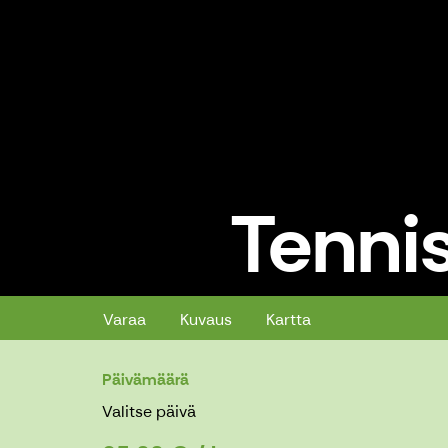
Tennis
Tennis ja urheiluhalli
Varaa
Kuvaus
Kartta
Päivämäärä
Valitse päivä