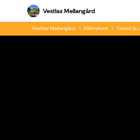
Vestlax Mellang
Vestlax Mellangård
Vestlax Mellangård
Elämykset
Tennis ja u