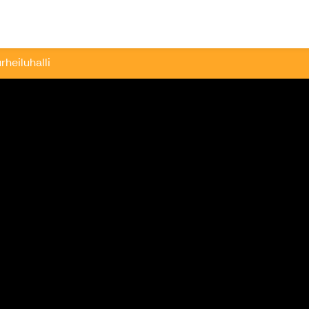
ård
rheiluhalli