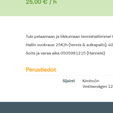
25,00 € / h
Tule pelaamaan ja liikkumaan tennishalliimme! H
Hallin vuokraus: 25€/h (tennis & sulkapallo), 4
Soita ja varaa aika 0505981215 (Hannele)
Perustiedot
Sijainti
Kimitoön
Vestlaxvägen 12